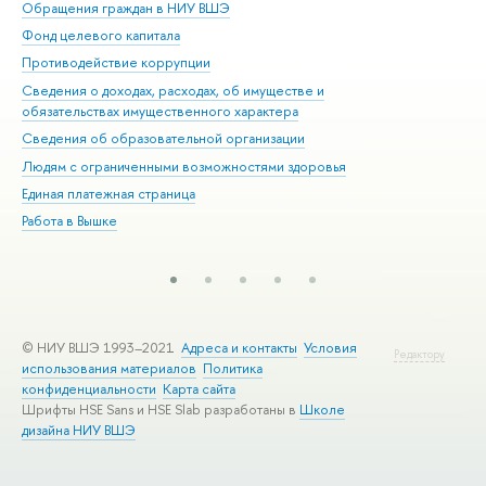
Обращения граждан в НИУ ВШЭ
Ас
Фонд целевого капитала
До
Противодействие коррупции
Цен
Сведения о доходах, расходах, об имуществе и
Би
обязательствах имущественного характера
Об
Сведения об образовательной организации
Обр
Людям с ограниченными возможностями здоровья
Единая платежная страница
Работа в Вышке
© НИУ ВШЭ 1993–2021
Адреса и контакты
Условия
Редактору
использования материалов
Политика
конфиденциальности
Карта сайта
Шрифты HSE Sans и HSE Slab разработаны в
Школе
дизайна НИУ ВШЭ