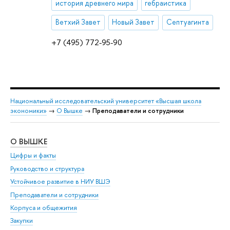
история древнего мира
гебраистика
Ветхий Завет
Новый Завет
Септуагинта
+7 (495) 772-95-90
Национальный исследовательский университет «Высшая школа
экономики»
→
О Вышке
→
Преподаватели и сотрудники
О ВЫШКЕ
ОБ
Цифры и факты
Ли
Руководство и структура
Дов
Устойчивое развитие в НИУ ВШЭ
Ол
Преподаватели и сотрудники
При
Корпуса и общежития
Вы
Закупки
При