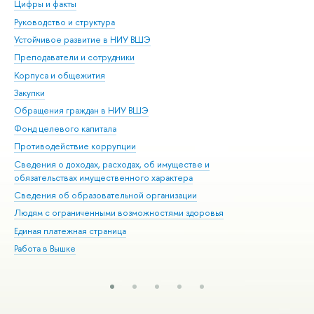
Цифры и факты
Ли
Руководство и структура
Дов
Устойчивое развитие в НИУ ВШЭ
Ол
Преподаватели и сотрудники
При
Корпуса и общежития
Вы
Закупки
При
Обращения граждан в НИУ ВШЭ
Ас
Фонд целевого капитала
До
Противодействие коррупции
Цен
Сведения о доходах, расходах, об имуществе и
Би
обязательствах имущественного характера
Об
Сведения об образовательной организации
Обр
Людям с ограниченными возможностями здоровья
Единая платежная страница
Работа в Вышке