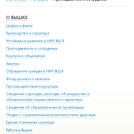
О ВЫШКЕ
ОБ
Цифры и факты
Ли
Руководство и структура
Дов
Устойчивое развитие в НИУ ВШЭ
Ол
Преподаватели и сотрудники
При
Корпуса и общежития
Вы
Закупки
При
Обращения граждан в НИУ ВШЭ
Ас
Фонд целевого капитала
До
Противодействие коррупции
Цен
Сведения о доходах, расходах, об имуществе и
Би
обязательствах имущественного характера
Об
Сведения об образовательной организации
Обр
Людям с ограниченными возможностями здоровья
Единая платежная страница
Работа в Вышке