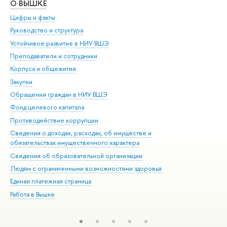
О ВЫШКЕ
ОБ
Цифры и факты
Ли
Руководство и структура
Дов
Устойчивое развитие в НИУ ВШЭ
Ол
Преподаватели и сотрудники
При
Корпуса и общежития
Вы
Закупки
При
Обращения граждан в НИУ ВШЭ
Ас
Фонд целевого капитала
До
Противодействие коррупции
Цен
Сведения о доходах, расходах, об имуществе и
Би
обязательствах имущественного характера
Об
Сведения об образовательной организации
Обр
Людям с ограниченными возможностями здоровья
Единая платежная страница
Работа в Вышке