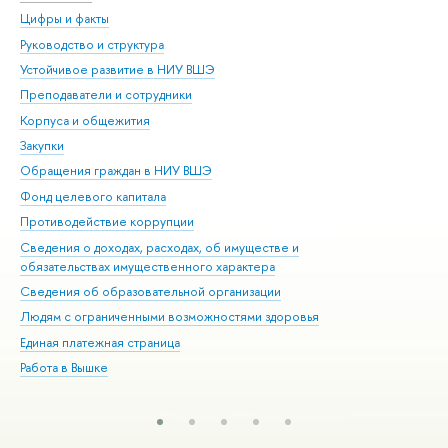
Цифры и факты
Ли
Руководство и структура
Дов
Устойчивое развитие в НИУ ВШЭ
Ол
Преподаватели и сотрудники
При
Корпуса и общежития
Вы
Закупки
При
Обращения граждан в НИУ ВШЭ
Ас
Фонд целевого капитала
До
Противодействие коррупции
Цен
Сведения о доходах, расходах, об имуществе и
Би
обязательствах имущественного характера
Об
Сведения об образовательной организации
Обр
Людям с ограниченными возможностями здоровья
Единая платежная страница
Работа в Вышке