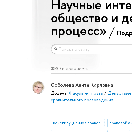
Научные инте
общество и д
процесс»
Подр
ФИО и должность
Соболева Анита Карловна
Доцент:
Факультет права
/
Департамен
сравнительного правоведения
конституционное правосудие