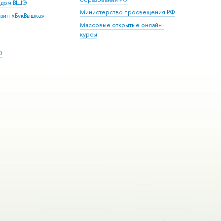
й дом ВШЭ
Министерство просвещения РФ
зин «БукВышка»
Массовые открытые онлайн-
курсы
Э