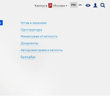
Кампус в
Москве
РУС
EN
и
Устав и лицензии
Оргструктура
Финансовая отчетность
Документы
Авторские права и патенты
Брендбук