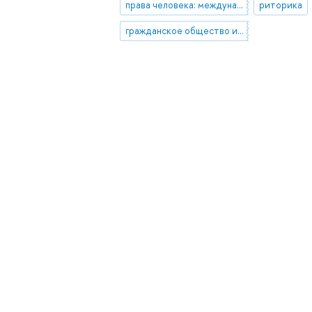
права человека: международно-правовые и внутригосударственные механизмы защиты
риторика
гражданское общество и демократический процесс