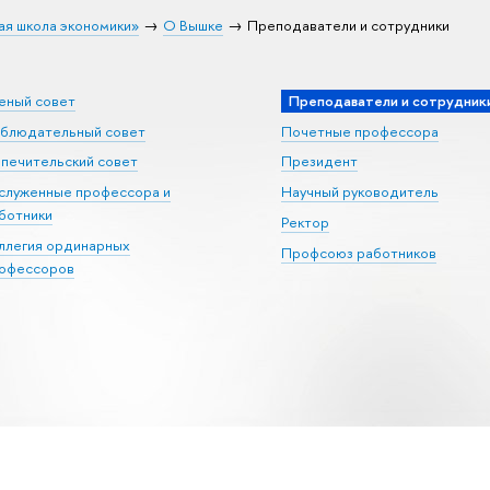
ая школа экономики»
О Вышке
Преподаватели и сотрудники
еный совет
Преподаватели и сотрудник
блюдательный совет
Почетные профессора
печительский совет
Президент
служенные профессора и
Научный руководитель
ботники
Ректор
ллегия ординарных
Профсоюз работников
офессоров