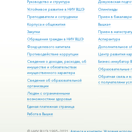
Руководство и структура
Довузовская подго
Устойчивое развитие в НИУ ВШЭ
Олимпиады
Преподаватели и сотрудники
Прием в бакалаври
Корпуса и общежития
Вышка+
Закупки
Прием в магистрат
Обращения граждан в НИУ ВШЭ
Аспирантура
Фонд целевого капитала
Дополнительное о
Противодействие коррупции
Центр развития ка
Сведения о доходах, расходах, об
Бизнес-инкубатор
имуществе и обязательствах
Образовательные 
имущественного характера
Обратная связь и 
Сведения об образовательной
с получателями усл
организации
Людям с ограниченными
возможностями здоровья
Единая платежная страница
Работа в Вышке
© НИУ ВШЭ 1993–2021
Адреса и контакты
Условия исполь