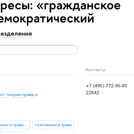
ресы: «гражданское
емократический
азделения
Контакты
+7 (495) 772-95-90
22842
т теории права и
правовой анализ и правовое мышление
толкование в праве