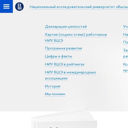
Национальный исследовательский университет «Высш
Декларация ценностей
Уч
Хартия (кодекс этики) работников
На
НИУ ВШЭ
По
Программа развития
За
Цифры и факты
ра
НИУ ВШЭ в рейтингах
Ко
пр
НИУ ВШЭ в международных
ассоциациях
История
Мы помним