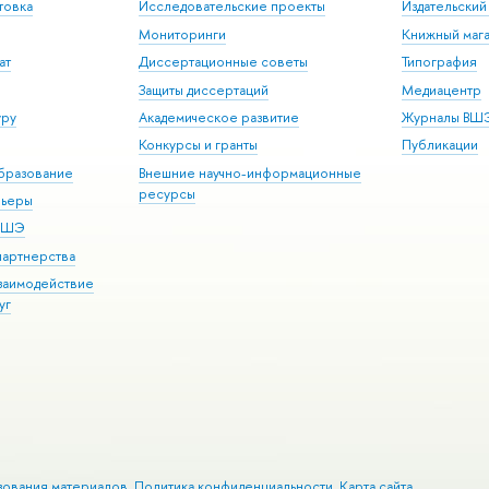
товка
Исследовательские проекты
Издательски
Мониторинги
Книжный мага
ат
Диссертационные советы
Типография
Защиты диссертаций
Медиацентр
уру
Академическое развитие
Журналы ВШ
Конкурсы и гранты
Публикации
бразование
Внешние научно-информационные
ресурсы
рьеры
 ВШЭ
партнерства
взаимодействие
уг
зования материалов
Политика конфиденциальности
Карта сайта