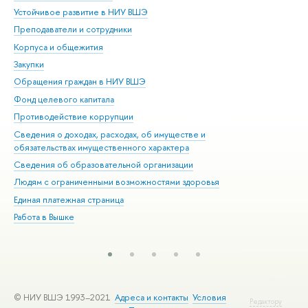
Устойчивое развитие в НИУ ВШЭ
Ол
Преподаватели и сотрудники
При
Корпуса и общежития
Вы
Закупки
При
Обращения граждан в НИУ ВШЭ
Ас
Фонд целевого капитала
До
Противодействие коррупции
Цен
Сведения о доходах, расходах, об имуществе и
Би
обязательствах имущественного характера
Об
Сведения об образовательной организации
Обр
Людям с ограниченными возможностями здоровья
Единая платежная страница
Работа в Вышке
© НИУ ВШЭ 1993–2021
Адреса и контакты
Условия
Редактору