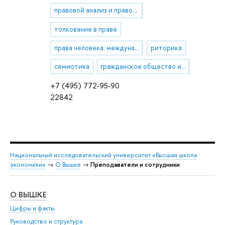
правовой анализ и правовое мышление
толкование в праве
права человека: международно-правовые и внутригосударственные механизмы защиты
риторика
семиотика
гражданское общество и демократический процесс
+7 (495) 772-95-90
22842
Национальный исследовательский университет «Высшая школа
экономики»
→
О Вышке
→
Преподаватели и сотрудники
О ВЫШКЕ
ОБ
Цифры и факты
Ли
Руководство и структура
Дов