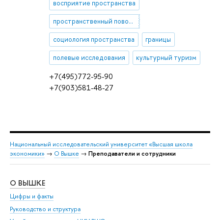
восприятие пространства
пространственный поворот
социология пространства
границы
полевые исследования
культурный туризм
+7(495)772-95-90
+7(903)581-48-27
Национальный исследовательский университет «Высшая школа
экономики»
→
О Вышке
→
Преподаватели и сотрудники
О ВЫШКЕ
ОБ
Цифры и факты
Ли
Руководство и структура
Дов