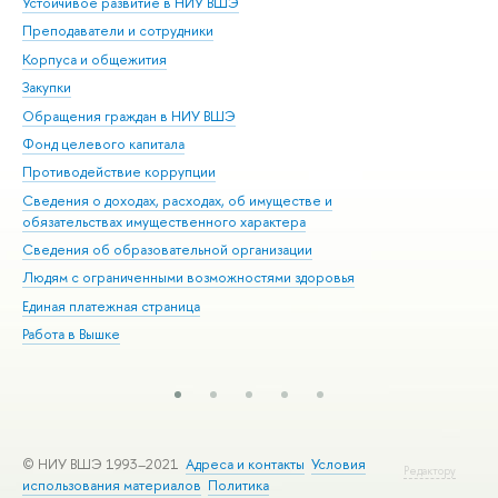
Устойчивое развитие в НИУ ВШЭ
Ол
Преподаватели и сотрудники
При
Корпуса и общежития
Вы
Закупки
При
Обращения граждан в НИУ ВШЭ
Ас
Фонд целевого капитала
До
Противодействие коррупции
Цен
Сведения о доходах, расходах, об имуществе и
Би
обязательствах имущественного характера
Об
Сведения об образовательной организации
Обр
Людям с ограниченными возможностями здоровья
Единая платежная страница
Работа в Вышке
© НИУ ВШЭ 1993–2021
Адреса и контакты
Условия
Редактору
использования материалов
Политика