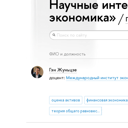
Научные инте
экономика»
ФИО и должность
Гэн Жуньцзе
доцент:
Международный институт экон
оценка активов
финансовая экономика
теория общего равновесия