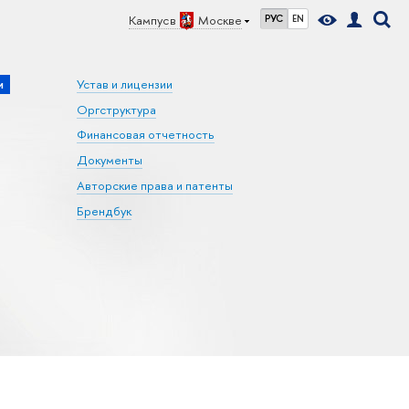
Кампус в
Москве
РУС
EN
и
Устав и лицензии
Оргструктура
Финансовая отчетность
Документы
Авторские права и патенты
Брендбук