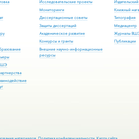
товка
Исследовательские проекты
Издательски
Мониторинги
Книжный мага
ат
Диссертационные советы
Типография
Защиты диссертаций
Медиацентр
уру
Академическое развитие
Журналы ВШ
Конкурсы и гранты
Публикации
бразование
Внешние научно-информационные
ресурсы
рьеры
 ВШЭ
партнерства
взаимодействие
уг
зования материалов
Политика конфиденциальности
Карта сайта