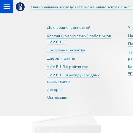
Национальный исследовательский университет «Высш
Декларация ценностей
Уч
Хартия (кодекс этики) работников
На
НИУ ВШЭ
По
Программа развития
За
Цифры и факты
ра
НИУ ВШЭ в рейтингах
Ко
пр
НИУ ВШЭ в международных
ассоциациях
История
Мы помним