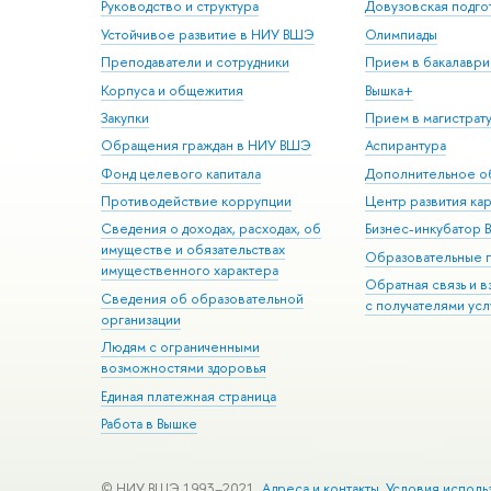
Руководство и структура
Довузовская подго
Устойчивое развитие в НИУ ВШЭ
Олимпиады
Преподаватели и сотрудники
Прием в бакалаври
Корпуса и общежития
Вышка+
Закупки
Прием в магистрат
Обращения граждан в НИУ ВШЭ
Аспирантура
Фонд целевого капитала
Дополнительное о
Противодействие коррупции
Центр развития ка
Сведения о доходах, расходах, об
Бизнес-инкубатор
имуществе и обязательствах
Образовательные 
имущественного характера
Обратная связь и 
Сведения об образовательной
с получателями усл
организации
Людям с ограниченными
возможностями здоровья
Единая платежная страница
Работа в Вышке
© НИУ ВШЭ 1993–2021
Адреса и контакты
Условия исполь