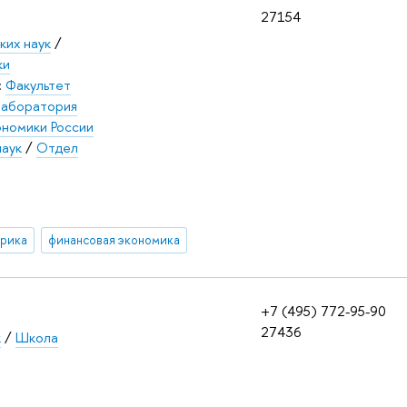
27154
ких наук
/
ки
:
Факультет
лаборатория
ономики России
наук
/
Отдел
трика
финансовая экономика
+7 (495) 772-95-90
27436
к
/
Школа