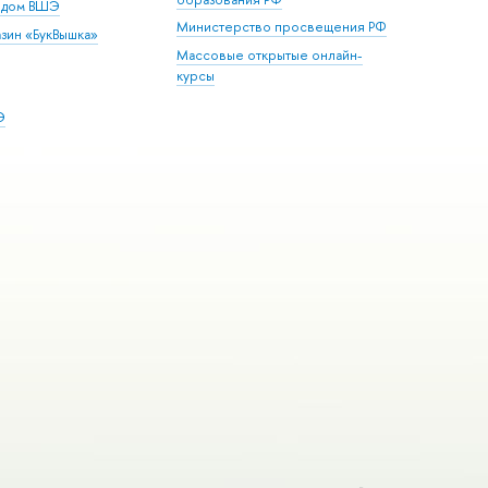
й дом ВШЭ
Министерство просвещения РФ
зин «БукВышка»
Массовые открытые онлайн-
курсы
Э