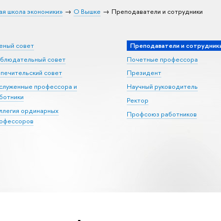
ая школа экономики»
О Вышке
Преподаватели и сотрудники
еный совет
Преподаватели и сотрудник
блюдательный совет
Почетные профессора
печительский совет
Президент
служенные профессора и
Научный руководитель
ботники
Ректор
ллегия ординарных
Профсоюз работников
офессоров