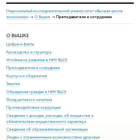
Национальный исследовательский университет «Высшая школа
экономики»
→
О Вышке
→
Преподаватели и сотрудники
О ВЫШКЕ
ОБ
Цифры и факты
Ли
Руководство и структура
Дов
Устойчивое развитие в НИУ ВШЭ
Ол
Преподаватели и сотрудники
При
Корпуса и общежития
Вы
Закупки
При
Обращения граждан в НИУ ВШЭ
Ас
Фонд целевого капитала
До
Противодействие коррупции
Цен
Сведения о доходах, расходах, об имуществе и
Би
обязательствах имущественного характера
Об
Сведения об образовательной организации
Обр
Людям с ограниченными возможностями здоровья