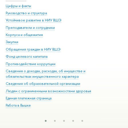
Цифры и факты
Ли
Руководство и структура
Дов
Устойчивое развитие в НИУ ВШЭ
Ол
Преподаватели и сотрудники
При
Корпуса и общежития
Вы
Закупки
При
Обращения граждан в НИУ ВШЭ
Ас
Фонд целевого капитала
До
Противодействие коррупции
Цен
Сведения о доходах, расходах, об имуществе и
Би
обязательствах имущественного характера
Об
Сведения об образовательной организации
Обр
Людям с ограниченными возможностями здоровья
Единая платежная страница
Работа в Вышке