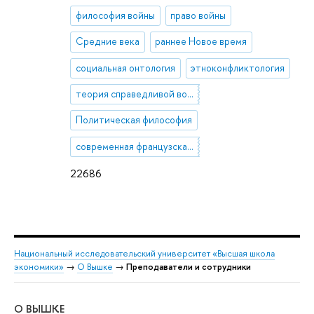
философия войны
право войны
Средние века
раннее Новое время
социальная онтология
этноконфликтология
теория справедливой войны
Политическая философия
современная французская феноменология
22686
Национальный исследовательский университет «Высшая школа
экономики»
→
О Вышке
→
Преподаватели и сотрудники
О ВЫШКЕ
ОБ