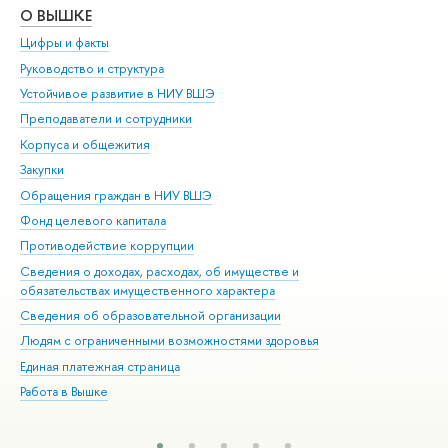
О ВЫШКЕ
ОБ
Цифры и факты
Ли
Руководство и структура
Дов
Устойчивое развитие в НИУ ВШЭ
Ол
Преподаватели и сотрудники
При
Корпуса и общежития
Вы
Закупки
При
Обращения граждан в НИУ ВШЭ
Ас
Фонд целевого капитала
До
Противодействие коррупции
Цен
Сведения о доходах, расходах, об имуществе и
Би
обязательствах имущественного характера
Об
Сведения об образовательной организации
Обр
Людям с ограниченными возможностями здоровья
Единая платежная страница
Работа в Вышке