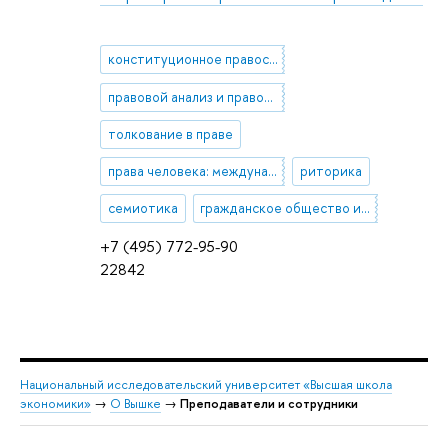
конституционное правосудие
правовой анализ и правовое мышление
толкование в праве
права человека: международно-правовые и внутригосударственные механизмы защиты
риторика
семиотика
гражданское общество и демократический процесс
+7 (495) 772-95-90
22842
Национальный исследовательский университет «Высшая школа
экономики»
→
О Вышке
→
Преподаватели и сотрудники