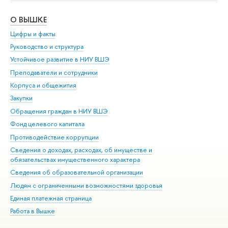
О ВЫШКЕ
ОБ
Цифры и факты
Ли
Руководство и структура
Дов
Устойчивое развитие в НИУ ВШЭ
Ол
Преподаватели и сотрудники
При
Корпуса и общежития
Вы
Закупки
При
Обращения граждан в НИУ ВШЭ
Ас
Фонд целевого капитала
До
Противодействие коррупции
Цен
Сведения о доходах, расходах, об имуществе и
Би
обязательствах имущественного характера
Об
Сведения об образовательной организации
Обр
Людям с ограниченными возможностями здоровья
Единая платежная страница
Работа в Вышке