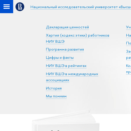
Национальный исследовательский университет «Высш
Декларация ценностей
Уч
Хартия (кодекс этики) работников
На
НИУ ВШЭ
По
Программа развития
За
Цифры и факты
ра
НИУ ВШЭ в рейтингах
Ко
пр
НИУ ВШЭ в международных
ассоциациях
История
Мы помним