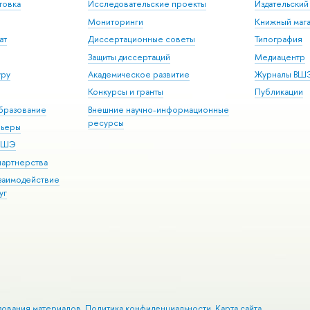
товка
Исследовательские проекты
Издательски
Мониторинги
Книжный мага
ат
Диссертационные советы
Типография
Защиты диссертаций
Медиацентр
уру
Академическое развитие
Журналы ВШ
Конкурсы и гранты
Публикации
бразование
Внешние научно-информационные
ресурсы
рьеры
 ВШЭ
партнерства
взаимодействие
уг
зования материалов
Политика конфиденциальности
Карта сайта