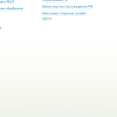
й дом ВШЭ
Министерство просвещения РФ
зин «БукВышка»
Массовые открытые онлайн-
курсы
Э