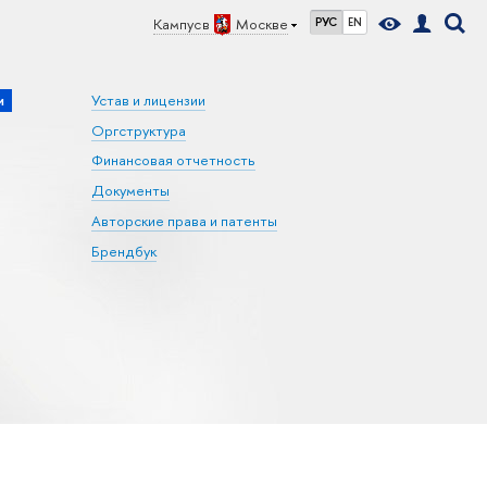
Кампус в
Москве
РУС
EN
и
Устав и лицензии
Оргструктура
Финансовая отчетность
Документы
Авторские права и патенты
Брендбук