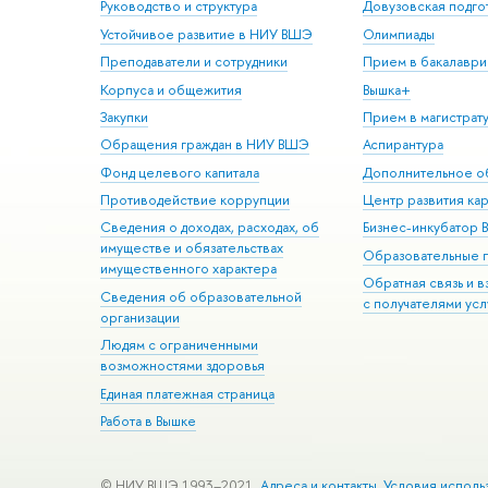
Руководство и структура
Довузовская подго
Устойчивое развитие в НИУ ВШЭ
Олимпиады
Преподаватели и сотрудники
Прием в бакалаври
Корпуса и общежития
Вышка+
Закупки
Прием в магистрат
Обращения граждан в НИУ ВШЭ
Аспирантура
Фонд целевого капитала
Дополнительное о
Противодействие коррупции
Центр развития ка
Сведения о доходах, расходах, об
Бизнес-инкубатор
имуществе и обязательствах
Образовательные 
имущественного характера
Обратная связь и 
Сведения об образовательной
с получателями усл
организации
Людям с ограниченными
возможностями здоровья
Единая платежная страница
Работа в Вышке
© НИУ ВШЭ 1993–2021
Адреса и контакты
Условия исполь