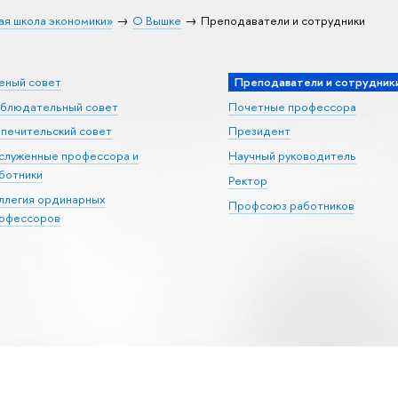
ая школа экономики»
О Вышке
Преподаватели и сотрудники
еный совет
Преподаватели и сотрудник
блюдательный совет
Почетные профессора
печительский совет
Президент
служенные профессора и
Научный руководитель
ботники
Ректор
ллегия ординарных
Профсоюз работников
офессоров