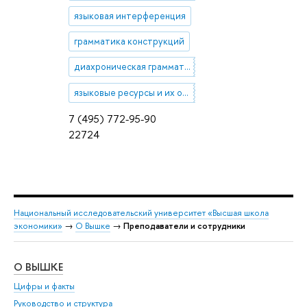
языковая интерференция
грамматика конструкций
диахроническая грамматика конструкций
языковые ресурсы и их оценка
7 (495) 772-95-90
22724
Национальный исследовательский университет «Высшая школа
экономики»
→
О Вышке
→
Преподаватели и сотрудники
О ВЫШКЕ
ОБ
Цифры и факты
Ли
Руководство и структура
Дов