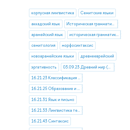
корпусная лингвистика
Семитские языки
аккадский язык
Историческая грамматика и этимология аккадского языка
арамейский язык
историческая грамматика арамейских языков
семитология
морфосинтаксис
новоарамейские языки
древнееврейский
эргативность
03.09.23 Древний мир (до V в.н.э.)
16.21.23 Классификация языков
16.21.25 Образование и развитие языков
16.21.31 Язык и письмо
16.21.33 Лингвистика текста
16.21.43 Синтаксис