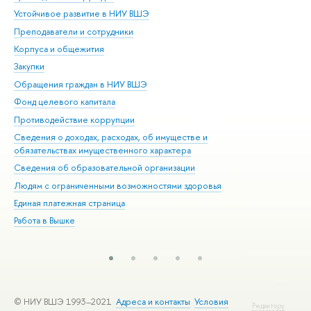
Устойчивое развитие в НИУ ВШЭ
Ол
Преподаватели и сотрудники
При
Корпуса и общежития
Вы
Закупки
При
Обращения граждан в НИУ ВШЭ
Ас
Фонд целевого капитала
До
Противодействие коррупции
Цен
Сведения о доходах, расходах, об имуществе и
Би
обязательствах имущественного характера
Об
Сведения об образовательной организации
Обр
Людям с ограниченными возможностями здоровья
Единая платежная страница
Работа в Вышке
© НИУ ВШЭ 1993–2021
Адреса и контакты
Условия
Редактору