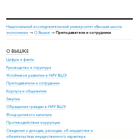
Национальный исследовательский университет «Высшая школа
экономики»
→
О Вышке
→
Преподаватели и сотрудники
О ВЫШКЕ
ОБ
Цифры и факты
Ли
Руководство и структура
Дов
Устойчивое развитие в НИУ ВШЭ
Ол
Преподаватели и сотрудники
При
Корпуса и общежития
Вы
Закупки
При
Обращения граждан в НИУ ВШЭ
Ас
Фонд целевого капитала
До
Противодействие коррупции
Цен
Сведения о доходах, расходах, об имуществе и
Би
обязательствах имущественного характера
Об