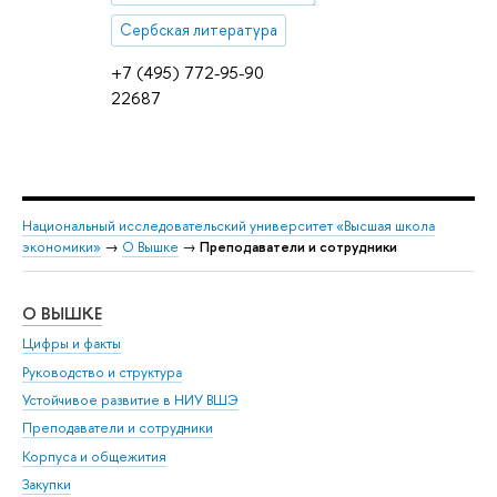
Сербская литература
+7 (495) 772-95-90
22687
Национальный исследовательский университет «Высшая школа
экономики»
→
О Вышке
→
Преподаватели и сотрудники
О ВЫШКЕ
ОБ
Цифры и факты
Ли
Руководство и структура
Дов
Устойчивое развитие в НИУ ВШЭ
Ол
Преподаватели и сотрудники
При
Корпуса и общежития
Вы
Закупки
При