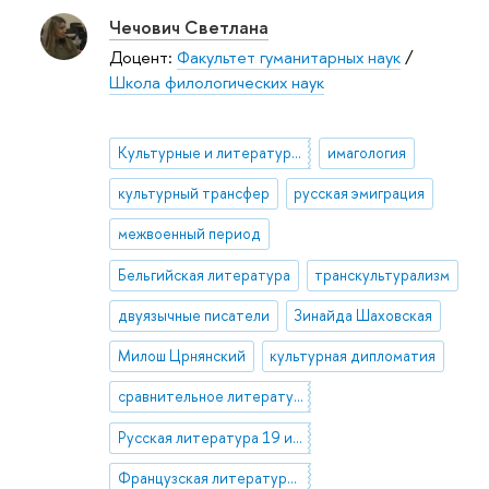
Чечович Светлана
Доцент:
Факультет гуманитарных наук
/
Школа филологических наук
Культурные и литературные взаимодействия России и стран Западной Европы
имагология
культурный трансфер
русская эмиграция
межвоенный период
Бельгийская литература
транскультурализм
двуязычные писатели
Зинайда Шаховская
Милош Црнянский
культурная дипломатия
сравнительное литературоведение
Русская литература 19 и 20 вв.
Французская литература 19 и 20 вв.