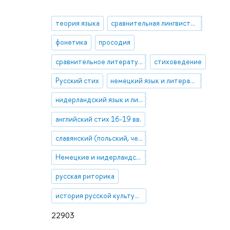
теория языка
сравнительная лингвистика
фонетика
просодия
сравнительное литературоведение
стиховедение
Русский стих
немецкий язык и литература
нидерландский язык и литература
английский стих 16-19 вв.
славянский (польский, чешский, украинский, сербский, болгарский) стих
Немецкие и нидерландские диалекты
русская риторика
история русской культуры
22903