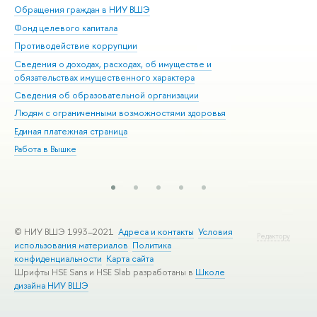
Обращения граждан в НИУ ВШЭ
Ас
Фонд целевого капитала
До
Противодействие коррупции
Цен
Сведения о доходах, расходах, об имуществе и
Би
обязательствах имущественного характера
Об
Сведения об образовательной организации
Обр
Людям с ограниченными возможностями здоровья
Единая платежная страница
Работа в Вышке
© НИУ ВШЭ 1993–2021
Адреса и контакты
Условия
Редактору
использования материалов
Политика
конфиденциальности
Карта сайта
Шрифты HSE Sans и HSE Slab разработаны в
Школе
дизайна НИУ ВШЭ